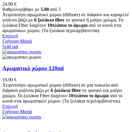
επιλογές
24.90
€
μπορούν
Βαθμολογήθηκε με
5.00
από 5
να
Χειροποίητο αρωματικό χώρου (diffuser) σε διάφανο και καραμελέ
επιλεγούν
γυάλινο βάζο με
6 ξυλάκια fiber
σε φυσικό ή μαύρο χρώμα. Τα
στη
ξυλάκια Fiber διαχέουν
10πλάσια το άρωμα
από τα κοινά στικ
σελίδα
αρωματικών χώρου. (Τα ξυλάκια περιλαμβάνονται).
του
Αυτό
Επιλογή
προϊόντος
το
Γρήγορη Ματιά
προϊόν
Sold out
έχει
πολλαπλές
παραλλαγές.
Οι
Αρωματικό χώρου 120ml
επιλογές
μπορούν
19.90
€
να
Χειροποίητο αρωματικό χώρου (diffuser) σε μια ποικιλία από
επιλεγούν
διάφανα γυάλινα βάζα με
6 ξυλάκια fiber
σε φυσικό και μαύρο
στη
χρώμα. Τα ξυλάκια Fiber διαχέουν
10πλάσια το άρωμα
από τα
σελίδα
κοινά στικ αρωματικών χώρου. (Τα ξυλάκια περιλαμβάνονται).
του
Αυτό
Επιλογή
προϊόντος
το
Γρήγορη Ματιά
προϊόν
έχει
πολλαπλές