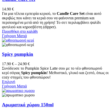
Οι
επιλογές
14.90
€
μπορούν
Για μια τέλεια εμπειρία κεριού, το
Candle Care Set
είναι αυτό
να
ακριβώς που κάνει τα κεριά σου να φαίνονται premium και
επιλεγούν
περιποιημένα μετά από τη χρήση! Το σετ περιλαμβάνει ψαλίδι
στη
φυτιλιού και κηροσβέστη (dipper).
σελίδα
Προσθήκη στο καλάθι
του
Γρήγορη Ματιά
προϊόντος
Spicy pumpkin
Price
17.90
€
–
24.90
€
range:
Συνόδευσε το Pumpkin Spice Latte σου με το νέο φθινοπωρινό
17.90 €
κερί σόγιας
Spicy pumpkin
! Μεθυστικό, γλυκό και ζεστό, όπως οι
through
cozy στιγμές του φθινοπώρου!
Αυτό
24.90 €
Επιλογή
το
Γρήγορη Ματιά
προϊόν
έχει
πολλαπλές
παραλλαγές.
Αρωματικό χώρου 150ml
Οι