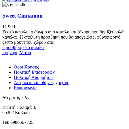
έχει
πολλαπλές
παραλλαγές.
Sweet Cinnamon
Οι
επιλογές
11.90
€
μπορούν
Ζεστό και γλυκό άρωμα από κανέλα και ζάχαρη που θυμίζει ρολά
να
κανέλας. Η απόλυτη προσθήκη που θα απογειώσει φθινοπωρινό,
επιλεγούν
ζεστό μουντ του χώρου σας.
στη
Προσθήκη στο καλάθι
σελίδα
Γρήγορη Ματιά
του
προϊόντος
Όροι Χρήσης
Πολιτική Επιστροφών
Πολιτική Απορρήτου
Ασφάλεια και οδηγίες χρήσης
Επικοινωνία
Θα μας βρείτε:
Κωστή Παλαμά 3,
65302 Καβάλα
Tel: 6986567725