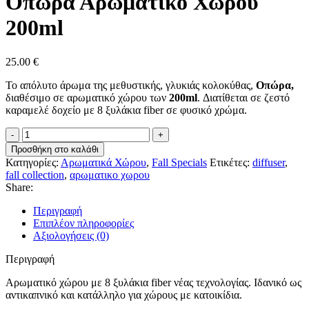
Οπώρα Αρωματικό Χώρου
200ml
25.00
€
Το απόλυτο άρωμα της μεθυστικής, γλυκιάς κολοκύθας,
Οπώρα,
διαθέσιμο σε αρωματικό χώρου των
200ml
. Διατίθεται σε ζεστό
καραμελέ δοχείο με 8 ξυλάκια fiber σε φυσικό χρώμα.
Οπώρα
Αρωματικό
Προσθήκη στο καλάθι
Χώρου
Κατηγορίες:
Αρωματικά Χώρου
,
Fall Specials
Ετικέτες:
diffuser
,
200ml
fall collection
,
αρωματικο χωρου
ποσότητα
Share:
Περιγραφή
Επιπλέον πληροφορίες
Αξιολογήσεις (0)
Περιγραφή
Αρωματικό χώρου με 8 ξυλάκια fiber νέας τεχνολογίας. Ιδανικό ως
αντικαπνικό και κατάλληλο για χώρους με κατοικίδια.