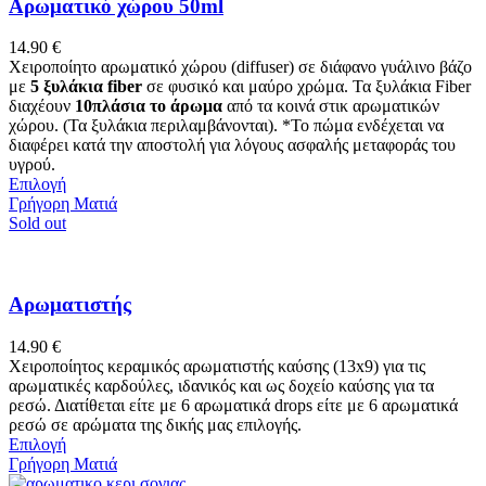
παραλλαγές.
Αρωματικό χώρου 50ml
Οι
επιλογές
14.90
€
μπορούν
Χειροποίητο αρωματικό χώρου (diffuser) σε διάφανο γυάλινο βάζο
να
με
5 ξυλάκια fiber
σε φυσικό και μαύρο χρώμα. Τα ξυλάκια Fiber
επιλεγούν
διαχέουν
10πλάσια το άρωμα
από τα κοινά στικ αρωματικών
στη
χώρου. (Τα ξυλάκια περιλαμβάνονται). *Το πώμα ενδέχεται να
σελίδα
διαφέρει κατά την αποστολή για λόγους ασφαλής μεταφοράς του
του
υγρού.
προϊόντος
Αυτό
Επιλογή
το
Γρήγορη Ματιά
προϊόν
Sold out
έχει
πολλαπλές
παραλλαγές.
Οι
Αρωματιστής
επιλογές
μπορούν
14.90
€
να
Χειροποίητος κεραμικός αρωματιστής καύσης (13x9) για τις
επιλεγούν
αρωματικές καρδούλες, ιδανικός και ως δοχείο καύσης για τα
στη
ρεσώ. Διατίθεται είτε με 6 αρωματικά drops είτε με 6 αρωματικά
σελίδα
ρεσώ σε αρώματα της δικής μας επιλογής.
του
Αυτό
Επιλογή
προϊόντος
το
Γρήγορη Ματιά
προϊόν