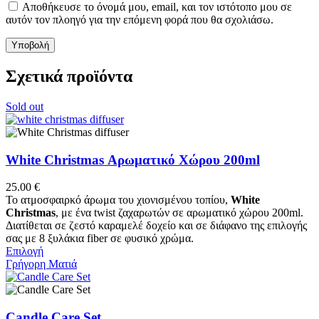
Αποθήκευσε το όνομά μου, email, και τον ιστότοπο μου σε
αυτόν τον πλοηγό για την επόμενη φορά που θα σχολιάσω.
Σχετικά προϊόντα
Sold out
White Christmas Αρωματικό Χώρου 200ml
25.00
€
Το ατμοσφαιρκό άρωμα του χιονισμένου τοπίου,
White
Christmas
, με ένα twist ζαχαρωτών σε αρωματικό χώρου 200ml.
Διατίθεται σε ζεστό καραμελέ δοχείο και σε διάφανο της επιλογής
σας με 8 ξυλάκια fiber σε φυσικό χρώμα.
Αυτό
Επιλογή
το
Γρήγορη Ματιά
προϊόν
έχει
πολλαπλές
παραλλαγές.
Candle Care Set