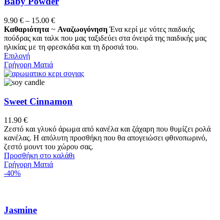
Baby Powder
Price
9.90
€
–
15.00
€
range:
Καθαριότητα
~
Αναζωογόνηση
Ένα κερί με νότες παιδικής
9.90 €
πούδρας και ταλκ που μας ταξιδεύει στα όνειρά της παιδικής μας
through
ηλικίας με τη φρεσκάδα και τη δροσιά του.
Αυτό
15.00 €
Επιλογή
το
Γρήγορη Ματιά
προϊόν
έχει
πολλαπλές
παραλλαγές.
Sweet Cinnamon
Οι
επιλογές
11.90
€
μπορούν
Ζεστό και γλυκό άρωμα από κανέλα και ζάχαρη που θυμίζει ρολά
να
κανέλας. Η απόλυτη προσθήκη που θα απογειώσει φθινοπωρινό,
επιλεγούν
ζεστό μουντ του χώρου σας.
στη
Προσθήκη στο καλάθι
σελίδα
Γρήγορη Ματιά
του
-40%
προϊόντος
Jasmine