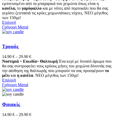
να
14.90 €
εμπνευσμένο από τα μπαχαρικά του χειμώνα όπως είναι η
επιλεγούν
through
κανέλα,
το
γαρύφαλλο
και με νότες από πορτοκάλι που θα σας
στη
29.90 €
γεμίσει ζεστασιά τις κρύες χειμωνιάτικες νύχτες. ΝΕΟ μέγεθος
σελίδα
των 150γρ!
του
Αυτό
Επιλογή
προϊόντος
το
Γρήγορη Ματιά
προϊόν
έχει
πολλαπλές
παραλλαγές.
Τροφός
Οι
επιλογές
Price
14.90
€
–
29.90
€
μπορούν
range:
Νοστιμιά ~ Ευωδία~ Θαλπωρή
Ένα κερί με δυνατό άρωμα που
να
14.90 €
θα σας συντροφεύει τους κρύους μήνες του χειμώνα δίνοντάς σας
επιλεγούν
through
την αίσθηση της θαλπωρής που μπορούν να σας προσφέρουν
το
στη
29.90 €
μέλι
και
η
κανέλα
. NEO μέγεθος των 150γρ!
σελίδα
Αυτό
Επιλογή
του
το
Γρήγορη Ματιά
προϊόντος
προϊόν
έχει
πολλαπλές
παραλλαγές.
Φαιακίς
Οι
επιλογές
Price
14.90
€
–
29.90
€