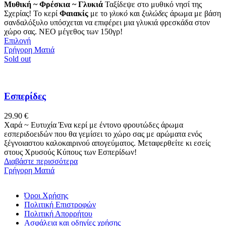
μπορούν
range:
Μυθική ~ Φρέσκια ~ Γλυκιά
Ταξίδεψε στο μυθικό νησί της
να
14.90 €
Σχερίας! Το κερί
Φαιακίς
με το
γλυκό
και
ξυλώδες
άρωμα με βάση
επιλεγούν
through
σανδαλόξυλο υπόσχεται να επιφέρει μια γλυκιά φρεσκάδα στον
στη
29.90 €
χώρο σας. NEO μέγεθος των 150γρ!
σελίδα
Αυτό
Επιλογή
του
το
Γρήγορη Ματιά
προϊόντος
προϊόν
Sold out
έχει
πολλαπλές
παραλλαγές.
Οι
Εσπερίδες
επιλογές
μπορούν
29.90
€
να
Χαρά ~ Ευτυχία Ένα κερί με έντονο φρουτώδες άρωμα
επιλεγούν
εσπεριδοειδών που θα γεμίσει το χώρο σας με αρώματα ενός
στη
ξέγνοιαστου καλοκαιρινού απογεύματος. Μεταφερθείτε κι εσείς
σελίδα
στους Χρυσούς Κύπους των Εσπερίδων!
του
Διαβάστε περισσότερα
προϊόντος
Γρήγορη Ματιά
Όροι Χρήσης
Πολιτική Επιστροφών
Πολιτική Απορρήτου
Ασφάλεια και οδηγίες χρήσης