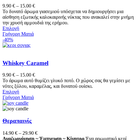
Price
9.90
€
–
15.00
€
range:
Το δυνατό άρωμα γιασεμιού υπόσχεται να δημιουργήσει μια
9.90 €
αίσθηση εξωτικής καλοκαιρινής νύκτας που ανακαλεί στην μνήμη
through
την χρυσή αμμουδιά της ερήμου.
Αυτό
15.00 €
Επιλογή
το
Γρήγορη Ματιά
προϊόν
-40%
έχει
πολλαπλές
παραλλαγές.
Οι
Whiskey Caramel
επιλογές
μπορούν
Price
9.90
€
–
15.00
€
να
range:
Το άρωμα αυτό θυμίζει γλυκό ποτό. Ο χώρος σας θα γεμίσει με
επιλεγούν
9.90 €
νότες ξύλου, καραμέλας, και δυνατού ουίσκι.
στη
Αυτό
through
Επιλογή
σελίδα
το
15.00 €
Γρήγορη Ματιά
του
προϊόν
προϊόντος
έχει
πολλαπλές
παραλλαγές.
Θεραπαινίς
Οι
επιλογές
Price
14.90
€
–
29.90
€
μπορούν
range:
Αναζωογόνηση ~ Έμπνευση ~ Κίνητρο
Ένα αρωματικό κερί